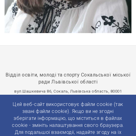
Відділ освіти, молоді та спорту Сокальської міської
ради Львівської області
вул.Шашкевича 86, Сокаль, Львівська область, 80001
osvitasokal@ukr.net
+380(32)577-20-75
Цей веб-сайт використовує файли cookie (так
Панель управління
звані файли cookie). Якщо ви не згодні
зберігати інформацію, що міститься в файлах
cookie - змініть налаштування свого браузера.
Для подальшої взаємодії, надайте згоду на їх