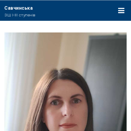
Савчинська
ЗШ І-ІІІ ступенів