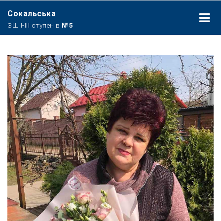
Сокальська
ЗШ І-ІІІ ступенів
№5