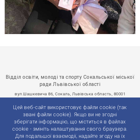
Відділ освіти, молоді та спорту Сокальської міської
ради Львівської області
вул.Шашкевича 86, Сокаль, Львівська область, 80001
osvitasokal@ukr.net
+380(32)577-20-75
Цей веб-сайт використовує файли cookie (так
Панель управління
звані файли cookie). Якщо ви не згодні
зберігати інформацію, що міститься в файлах
cookie - змініть налаштування свого браузера.
Для подальшої взаємодії, надайте згоду на їх