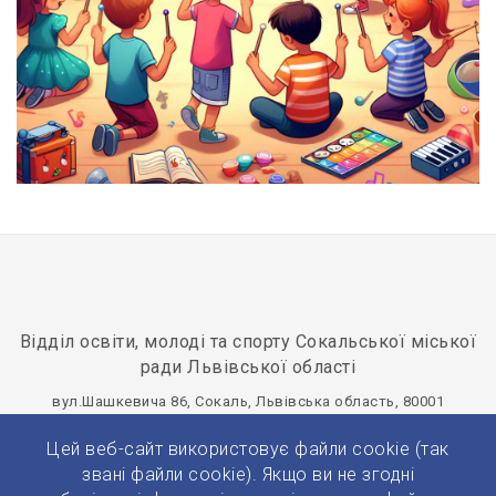
Відділ освіти, молоді та спорту Сокальської міської
ради Львівської області
вул.Шашкевича 86, Сокаль, Львівська область, 80001
osvitasokal@ukr.net
+380(32)577-20-75
Цей веб-сайт використовує файли cookie (так
Панель управління
звані файли cookie). Якщо ви не згодні