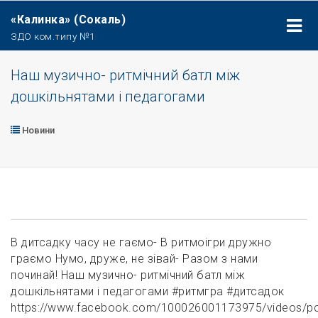
«Калинка» (Сокаль)
ЗДО ком.типу №1
Наш музично- ритмічний батл між
дошкільнятами і педагогами
Новини
В дитсадку часу не гаємо- В ритмоігри дружно
граємо Нумо, друже, не зівай- Разом з нами
починай! Наш музично- ритмічний батл між
дошкільнятами і педагогами #ритмгра #дитсадок
https://www.facebook.com/100026001173975/videos/