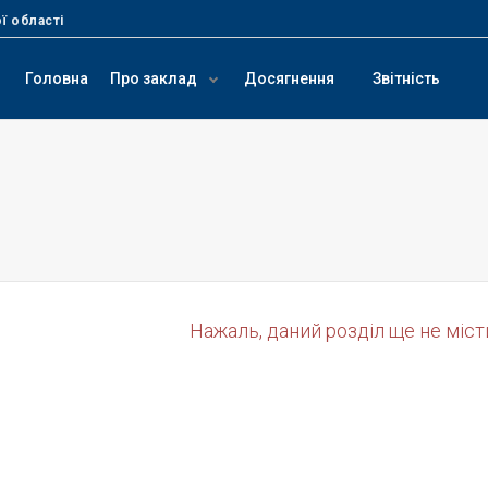
ї області
Головна
Про заклад
Досягнення
Звітність
Нажаль, даний розділ ще не міст