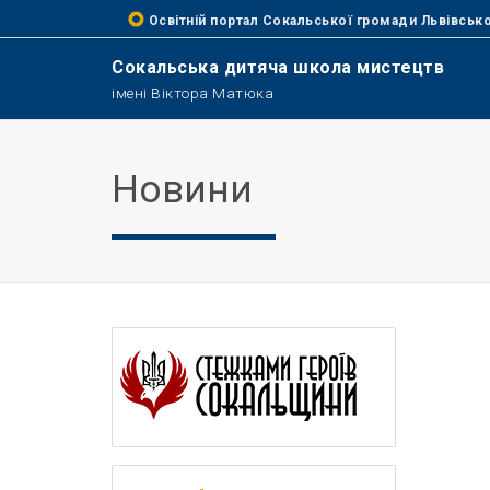
Освітній портал Сокальської громади Львівсько
Сокальська дитяча школа мистецтв
імені Віктора Матюка
Новини