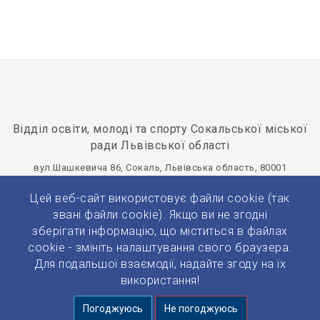
Відділ освіти, молоді та спорту Сокальської міської
ради Львівської області
вул.Шашкевича 86, Сокаль, Львівська область, 80001
osvitasokal@ukr.net
+380(32)577-20-75
Цей веб-сайт використовує файли cookie (так
Панель управління
звані файли cookie). Якщо ви не згодні
зберігати інформацію, що міститься в файлах
cookie - змініть налаштування свого браузера.
Для подальшої взаємодії, надайте згоду на їх
використання!
© 2026 Усі права захищено.
Погоджуюсь
Не погоджуюсь
Розробка та підтримка:
Prytulko