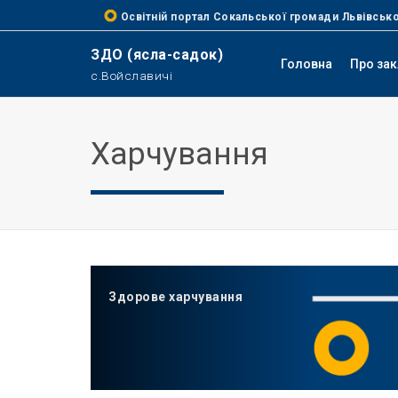
Освітній портал Сокальської громади Львівсько
ЗДО (ясла-садок)
Головна
Про за
с.Войславичі
Харчування
Здорове харчування