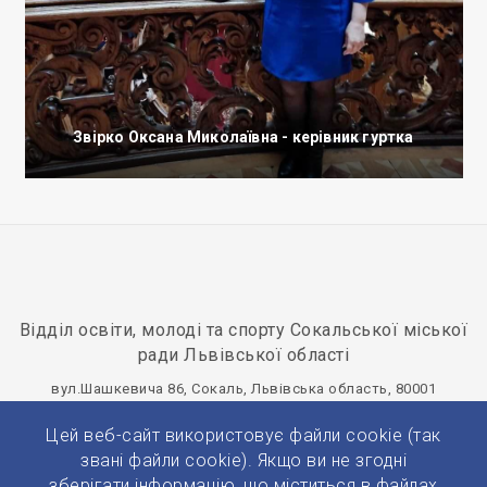
Звірко Оксана Миколаївна - керівник гуртка
Відділ освіти, молоді та спорту Сокальської міської
ради Львівської області
вул.Шашкевича 86, Сокаль, Львівська область, 80001
osvitasokal@ukr.net
+380(32)577-20-75
Цей веб-сайт використовує файли cookie (так
Панель управління
звані файли cookie). Якщо ви не згодні
зберігати інформацію, що міститься в файлах