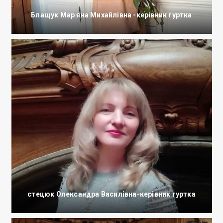
Блащук Мар яна Михайлівна -керівник гуртка
стецюк Олександра Василівна-керівник гуртка