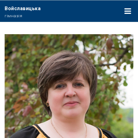
Войславицька
гімназія