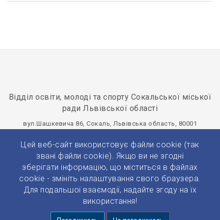
Відділ освіти, молоді та спорту Сокальської міської
ради Львівської області
вул.Шашкевича 86, Сокаль, Львівська область, 80001
osvitasokal@ukr.net
+380(32)577-20-75
Цей веб-сайт використовує файли cookie (так
Панель управління
звані файли cookie). Якщо ви не згодні
зберігати інформацію, що міститься в файлах
cookie - змініть налаштування свого браузера.
Для подальшої взаємодії, надайте згоду на їх
використання!
© 2026 Усі права захищено.