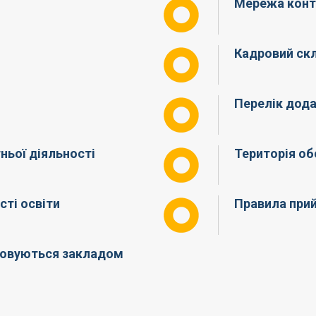
Мережа конти
Кадровий скл
Перелік дода
тньої діяльності
Територія об
сті освіти
Правила прий
ізовуються закладом