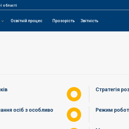
ї області
Освітній процес
Прозорість
Звітність
ків
Стратегія ро
ання осіб з особливо
Режим роботи