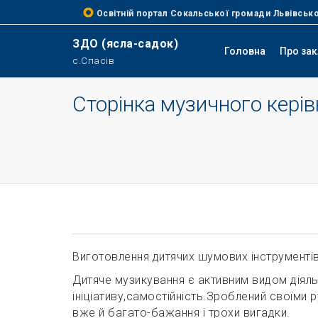
Освітній портал Сокальської громади Львівсько
ЗДО (ясла-садок)
Головна
Про за
с.Спасів
Сторінка музичного кері
Виготовлення дитячих шумових інструменті
Дитяче музикування є активним видом діял
ініціативу,самостійність.Зроблений своїми 
вже й багато-бажання і трохи вигадки.