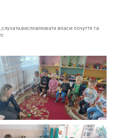
 ,слухати,висловлювати власні почуття та
і.