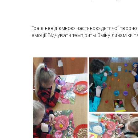
Гра є невід'ємною частиною дитячої творчос
емоції.Відчувати темп,ритм.Зміну динаміки 