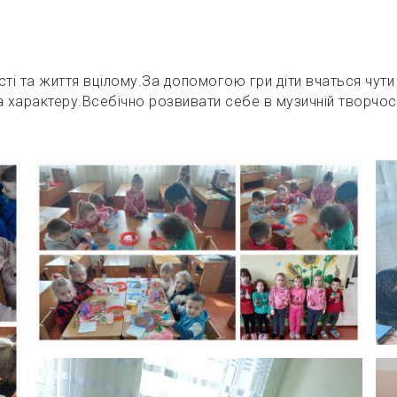
ті та життя вцілому.За допомогою гри діти вчаться чути
та характеру.Всебічно розвивати себе в музичній творчост