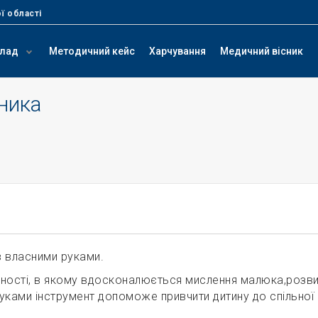
ї області
клад
Методичний кейс
Харчування
Медичний вісник
вника
в власними руками.
ьності, в якому вдосконалюється мислення малюка,розви
руками інструмент допоможе привчити дитину до спільної 