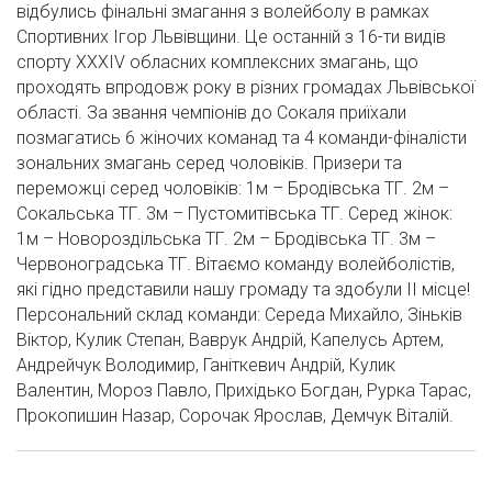
відбулись фінальні змагання з волейболу в рамках
Спортивних Ігор Львівщини. Це останній з 16-ти видів
спорту XXXIV обласних комплексних змагань, що
проходять впродовж року в різних громадах Львівської
області. За звання чемпіонів до Сокаля приїхали
позмагатись 6 жіночих команад та 4 команди-фіналісти
зональних змагань серед чоловіків. Призери та
переможці серед чоловіків: 1м – Бродівська ТГ. 2м –
Сокальська ТГ. 3м – Пустомитівська ТГ. Серед жінок:
1м – Новороздільська ТГ. 2м – Бродівська ТГ. 3м –
Червоноградська ТГ. Вітаємо команду волейболістів,
які гідно представили нашу громаду та здобули ІІ місце!
Персональний склад команди: Середа Михайло, Зіньків
Віктор, Кулик Степан, Ваврук Андрій, Капелусь Артем,
Андрейчук Володимир, Ганіткевич Андрій, Кулик
Валентин, Мороз Павло, Прихідько Богдан, Рурка Тарас,
Прокопишин Назар, Сорочак Ярослав, Демчук Віталій.