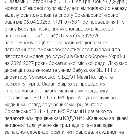
«Незламні» Поторицької ЗШ І-ІІІ ст. Гра "Сокіл"("Джура")
молодшої вікової групи відбулася відповідно до наказу
відділу освіти, молоді та спорту Сокальської міської
ради від 06.04.2026р. №01-07/63 "Про проведення І-го
етапу Всеукраїнської дитячо-юнацької військово-
патріотичної гри "Сокіл"("Джура") у 2025/26
навчальному році" та Програми «Національно-
патріотичного, військово-спортивного виховання та
підготовки молоді до служби в Силах оборони України
на 2026-2027 роки» Сокальської міської ради. Дякуємо
дирекції, працівникам та учням Забузької ЗШ І-ІІІ ст.,
директору Сокальського БДЮТ Марії Поліщук та
керівнику гуртка Оксані Звірко за проведення
інтелектуального змагу, медичному працівнику
Сокальської ЗШ І-ІІІ ст. №5 Ірині Августовській за
медичний нагляд за учасниками Гри, вчителю
Сокальської ЗШ І-ІІІ ст. №5 Романі Шевченко та
педагогічним працівникам КЗДО №1 «Калинка» за цікаві
активності для учасників гри, педагогам закладів
загальної середньої освіти, які працювали суддями на