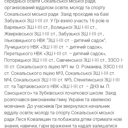
середньої освіти Сокальської міської ради,
організований відділом освіти, молоді та спорту
Сокальської міської ради. Захід проходив на базі
Забузької ЗШ І-ІІІ ст. У Грі взяло участь 16 роїв із
Варязької ЗШ І-ІІІ ст., Волицької ЗШ І-ІІІ ст.,
Жвирківської ЗШ І-ІІІ ст., Забузької ЗШ І-ІІІ ст.,
Ільковицького НВК “ЗШ І-ІІІ ст. - дитячий садок”,
Лучицького НВК «ЗШ І-ІІІ ст. – дитячий садок»,
Перетіцького НВК «ЗШ І-ІІІ ст. – дитячий садок»,
Поторицької ЗШ І-ІІІ ст., Савчинської ЗШ І-ІІІ ст., ЗЗСО І-
ІІІ ст. Сокальського ліцею №1 ім. О. Романіва, ЗЗСО І-ІІІ
ст. Сокальського ліцею №3, Сокальської ЗШ І-ІІІ ст.
№4, Сокальської ЗШ І-ІІІ ст. №5, Стенятинської ЗШ І-ІІІ
ст. та Тартаківського НВК «ЗШ І-ІІІ ст. – ДНЗ ім. П.
Саноцького» та Зубківської початкової школи. Захід
розпочався виконанням гімну України та хвилиною
мовчання. До учасників Гри звернулася начальник
відділу освіти, молоді та спорту Сокальської міської
ради Леся Ковалишин та побажала дітям отримати нові
знання, навички, гарні враження та надалі залишатися