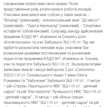
справжніми патріотами своєї країни. Після
представлення роїв, розпочалася робота локацій.
Учасники змагалися між собою у таких змагах: -
"Впоряд" (заліковий); - інтелектуальний змаг "До висот"
(заліковий); - "Смуга перешкод" (заліковий); - "Спортивні
естафети" (обов’язковий). Супровід заходу здійснювали
працівник КЗДО №1 «Калинка» м.Сокаля у ролі
«Котигорошка» та учні Забузької ЗШ І-ІІІ ст. Під час
підбиття результатів членами журі, учасників Гри
розважали цікавими постановками та руханками
педагогічні працівники КЗДО №1 «Калинка» м. Сокаля,
учні та педагоги Забузької ЗШ І-ІІІ ст. За результатами
залікових змагів І місце вибороли 2 рої: «Соколята»
ЗЗСО І-ІІІ ст. Сокальського ліцею 1 імені Олега
Романіва та "Забужани" Забузької ЗШ І-ІІІ ст. , ІІ місце
– рій «Стріла» Перетіцького НВК "ЗШ І-ІІІ ст. - дитячий
садок" та рій "Юні патріоти" Лучицького НВК "ЗШ І-ІІІ ст.
- дитячий садок" , ІІІ місце – рій «Вільні серця»
Ільковицького НВК "ЗШ І-ІІІ ст. - дитячий садок" та рій