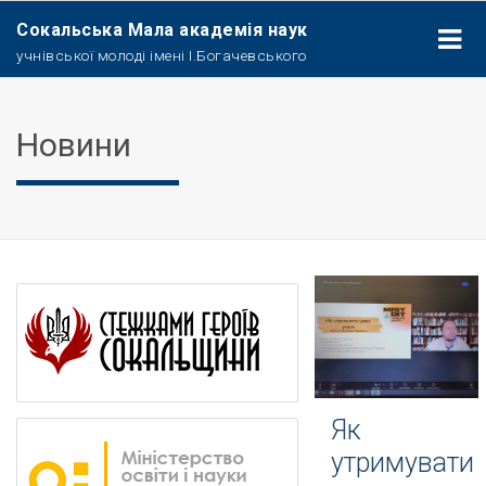
Сокальська Мала академія наук
учнівської молоді імені І.Богачевського
Новини
Як
утримувати