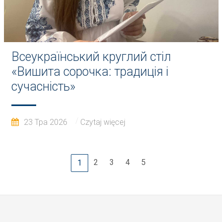
Всеукраїнський круглий стіл
«Вишита сорочка: традиція і
сучасність»
23 Тра 2026
Czytaj więcej
2
3
4
5
1