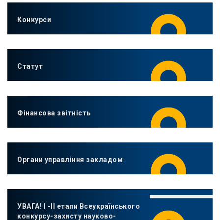
Конкурси
Статут
Фінансова звітність
Органи управління закладом
УВАГА! І -ІІ етапи Всеукраїнського
конкурсу-захисту науково-