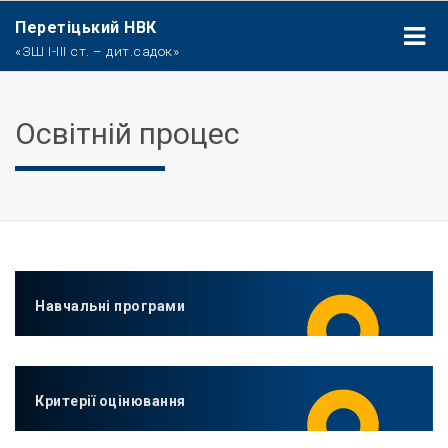
Перетіцький НВК
«ЗШ І-ІІІ ст. – дит.садок»
Освітній процес
Навчальні програми
Критерії оцінювання