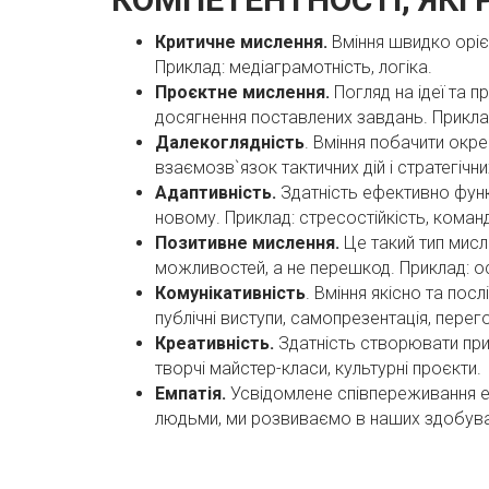
Критичне мислення.
Вміння швидко оріє
Приклад: медіаграмотність, логіка.
Проєктне мислення.
Погляд на ідеї та 
досягнення поставлених завдань. Прикла
Далекоглядність
. Вміння побачити окр
взаємозв`язок тактичних дій і стратегічни
Адаптивність.
Здатність ефективно функ
новому. Приклад: стресостійкість, команд
Позитивне мислення.
Це такий тип мисл
можливостей, а не перешкод. Приклад: осо
Комунікативність
. Вміння якісно та по
публічні виступи, самопрезентація, перег
Креативність.
Здатність створювати прин
творчі майстер-класи, культурні проєкти.
Емпатія.
Усвідомлене співпереживання ем
людьми, ми розвиваємо в наших здобувачах