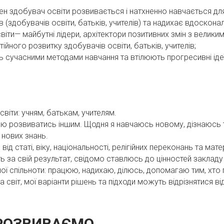
ен здобувач освіти розвивається і натхненно навчається для
 (здобувачів освіти, батьків, учителів) та надихає вдосконал
віти— майбутні лідери, архітектори позитивних змін з велики
ійного розвитку здобувачів освіти, батьків, учителів;
ь сучасними методами навчання та втілюють прогресивні ідеї
світи: учням, батькам, учителям.
ю розвиватись іншим. Щодня я навчаюсь новому, дізнаюсь т
 нових знань.
 статі, віку, національності, релігійних переконань та мате
ь за свій результат, свідомо ставлюсь до цінностей закладу 
ної спільноти: працюю, надихаю, ділюсь, допомагаю тим, хто
а світ, мої варіанти рішень та підходи можуть відрізнятися в
 РОЗВИВАЄМО