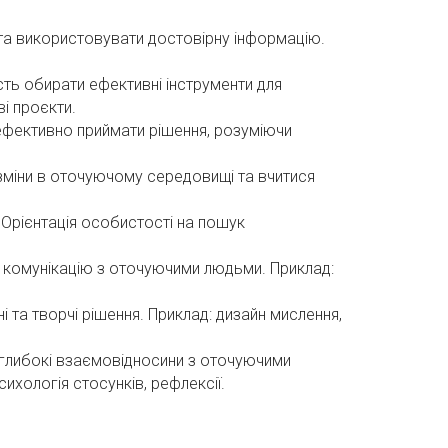
 та використовувати достовірну інформацію.
ість обирати ефективні інструменти для
і проєкти.
 ефективно приймати рішення, розуміючи
зміни в оточуючому середовищі та вчитися
Орієнтація особистості на пошук
у комунікацію з оточуючими людьми. Приклад:
і та творчі рішення. Приклад: дизайн мислення,
 глибокі взаємовідносини з оточуючими
ихологія стосунків, рефлексії.