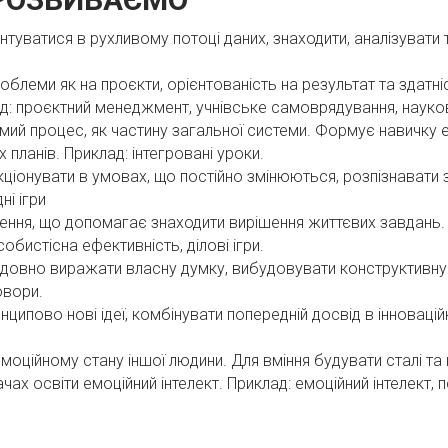
нтуватися в рухливому потоці даних, знаходити, аналізувати
проблеми як на проєкти, орієнтованість на результат та здатн
д: проєктний менеджмент, учнівське самоврядування, науков
емий процес, як частину загальної системи. Формує навичку
х планів. Приклад: інтегровані уроки.
ціонувати в умовах, що постійно змінюються, розпізнавати 
ні ігри
ення, що допомагає знаходити вирішення життєвих завдань. 
бистісна ефективність, ділові ігри.
слідовно виражати власну думку, вибудовувати конструктивн
овори.
ципово нові ідеї, комбінувати попередній досвід в інноваційн
оційному стану іншої людини. Для вміння будувати сталі та
 освіти емоційний інтелект. Приклад: емоційний інтелект, пс