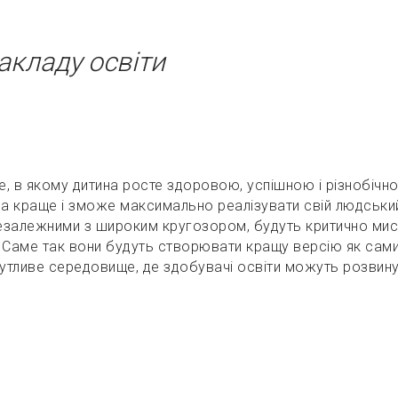
акладу освіти
 в якому дитина росте здоровою, успішною і різнобічно
 на краще і зможе максимально реалізувати свій людськи
езалежними з широким кругозором, будуть критично мисл
 Саме так вони будуть створювати кращу версію як самих
чутливе середовище, де здобувачі освіти можуть розвинут