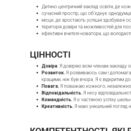
Дитино центричний заклад освіти, де кож
сучасний простір, що об’єднує однодумців
місце, де зростають успішні здобувачі ос
територія довіри та можливостей для пост
ефективні вчителі-новатори, що володіют
ЦІННОСТІ
Довіра
. Я довіряю всім членам закладу о
Розвиток.
Я розвиваюсь сам і допомага
кращими, ніж був вчора. Я є відкритим до
Повага.
Я поважаю кожного, незалежно від
Відповідальність.
Я несу відповідальніст
Командність.
Я є частиною успіху шкіль
Креативність.
Я маю унікальний погляд н
КОМПЕТЕНТНОСТІ, ЯКІ