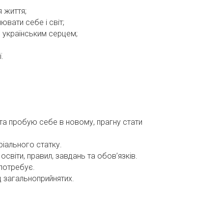
 життя;
ювати себе і світ;
м українським серцем;
.
а пробую себе в новому, прагну стати
ріального статку.
освіти, правил, завдань та обов’язків.
 потребує.
ід загальноприйнятих.