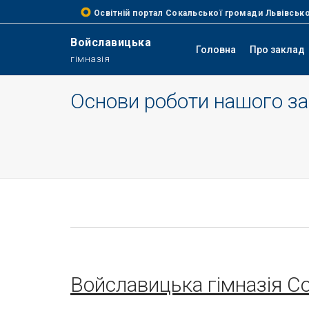
Освітній портал Сокальської громади Львівсько
Войславицька
Головна
Про заклад
гімназія
Основи роботи нашого за
Войславицька гімназія Со