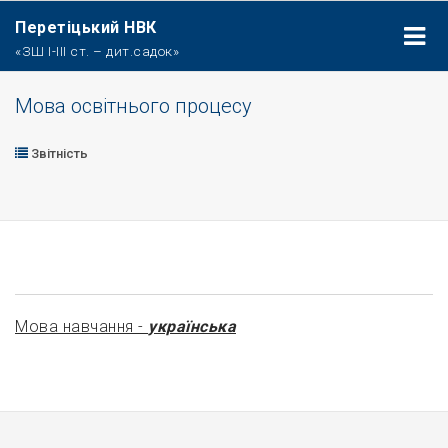
Перетіцький НВК
«ЗШ І-ІІІ ст. – дит.садок»
Мова освітнього процесу
Звітність
Мова навчання -
українська