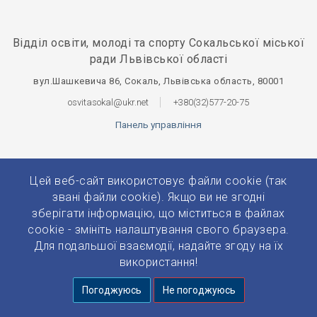
Відділ освіти, молоді та спорту Сокальської міської
ради Львівської області
вул.Шашкевича 86, Сокаль, Львівська область, 80001
osvitasokal@ukr.net
+380(32)577-20-75
Панель управління
Цей веб-сайт використовує файли cookie (так
звані файли cookie). Якщо ви не згодні
зберігати інформацію, що міститься в файлах
© 2026 Усі права захищено.
Розробка та підтримка:
Prytulko
cookie - змініть налаштування свого браузера.
Для подальшої взаємодії, надайте згоду на їх
використання!
Погоджуюсь
Не погоджуюсь