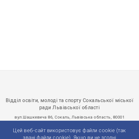
Відділ освіти, молоді та спорту Сокальської міської
ради Львівської області
вул.Шашкевича 86, Сокаль, Львівська область, 80001
osvitasokal@ukr.net
+380(32)577-20-75
Цей веб-сайт використовує файли cookie (так
Панель управління
звані файли cookie). Якщо ви не згодні