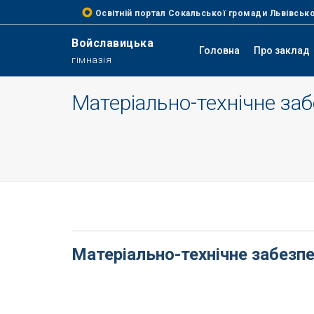
Освітній портал Сокальської громади Львівсько
Войславицька
Головна
Про заклад
гімназія
Матеріально-технічне за
Матеріально-технічне забезпе