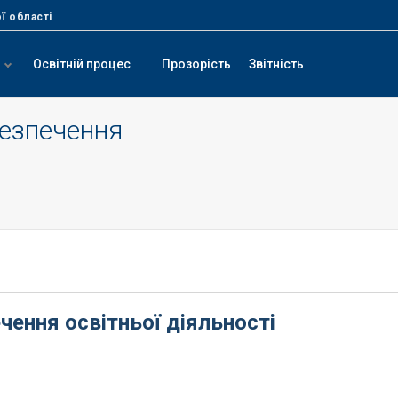
ї області
Освітній процес
Прозорість
Звітність
безпечення
чення освітньої діяльності