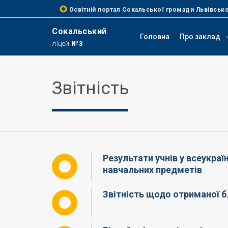
Освітній портал Сокальської громади Львівсько
Сокальський
Головна
Про заклад
ліцей
№3
Звітність
Результати учнів у всеукраї
навчальних предметів
Звітність щодо отриманої 