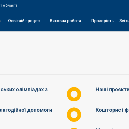
ї області
Освітній процес
Виховна робота
Прозорість
Звіт
нських олімпіадах з
Наші проєкт
благодійної допомоги
Кошторис і ф