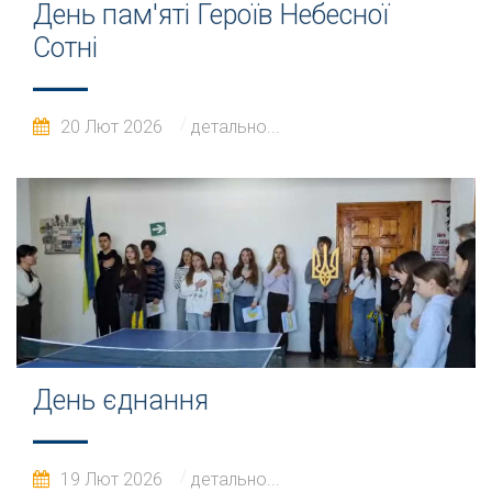
День пам'яті Героїв Небесної
Сотні
20 Лют 2026
детально...
День єднання
19 Лют 2026
детально...