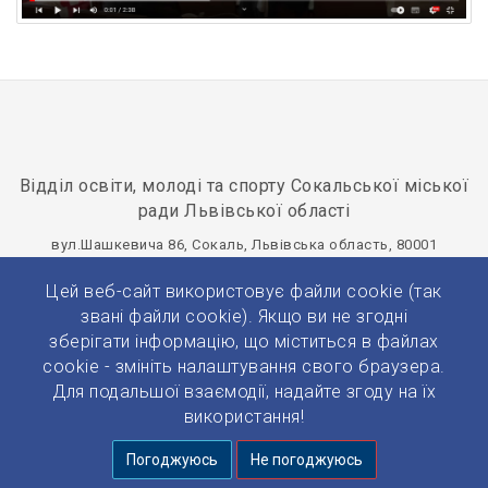
Відділ освіти, молоді та спорту Сокальської міської
ради Львівської області
вул.Шашкевича 86, Сокаль, Львівська область, 80001
osvitasokal@ukr.net
+380(32)577-20-75
Цей веб-сайт використовує файли cookie (так
Панель управління
звані файли cookie). Якщо ви не згодні
зберігати інформацію, що міститься в файлах
cookie - змініть налаштування свого браузера.
Для подальшої взаємодії, надайте згоду на їх
використання!
© 2026 Усі права захищено.
Погоджуюсь
Не погоджуюсь
Розробка та підтримка:
Prytulko