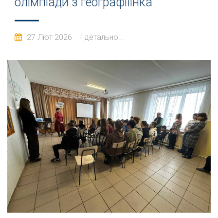
олімпіади з географіїінка
27 Лют 2026
детально...