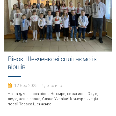
Вінок Шевченкові сплітаємо із
віршів
12 Бер 2025
детально...
Наша дума, наша пісня Не вмре, не загине… От де,
люде, наша слава, Слава України! Конкурс читців
поезії Тараса Шевченка