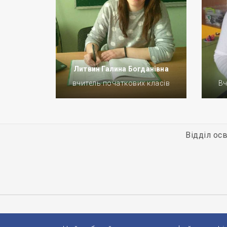
Литвин Галина Богданівна
вчитель початкових класів
Вч
Відділ осв