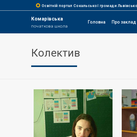
Освітній портал Сокальської громади Львівсько
Комарівська
Головна
Про заклад
початкова школа
Колектив