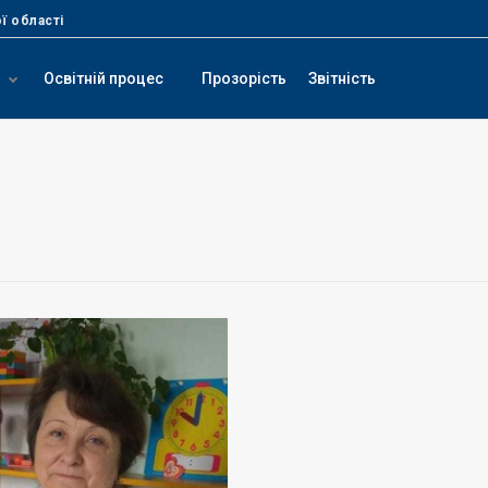
ї області
Освітній процес
Прозорість
Звітність