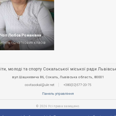
Чоп Любов Романівна
итель початкових класів
іти, молоді та спорту Сокальської міської ради Львівсь
вул.Шашкевича 86, Сокаль, Львівська область, 80001
osvitasokal@ukr.net
+380(32)577-20-75
Панель управління
© 2026 Усі права захищено.
Розробка та підтримка:
Prytulko