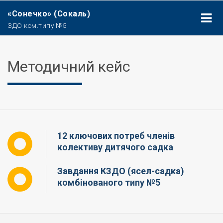
«Сонечко» (Сокаль)
ЗДО ком.типу №5
Методичний кейс
12 ключових потреб членів
колективу дитячого садка
Завдання КЗДО (ясел-садка)
комбінованого типу №5