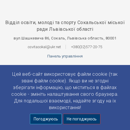
Відділ освіти, молоді та спорту Сокальської міської
ради Львівської області
вул.Шашкевича 86, Сокаль, Львівська область, 80001
osvitasokal@ukr.net
+380(32)577-20-75
Панель управління
Цей веб-сайт використовує файли cookie (так
звані файли cookie). Якщо ви не згодні
зберігати інформацію, що міститься в файлах
© 2026 Усі права захищено.
cookie - змініть налаштування свого браузера.
Розробка та підтримка:
Prytulko
Для подальшої взаємодії, надайте згоду на їх
використання!
Погоджуюсь
Не погоджуюсь